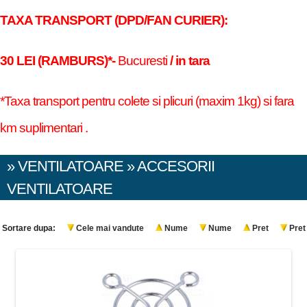
TAXA TRANSPORT (DPD/FAN CURIER):
30 LEI (RAMBURS)*-
Bucuresti
/ in tara
*Taxa transport pentru colete si plicuri (maxim 1kg) si fara
km suplimentari .
» VENTILATOARE » ACCESORII
VENTILATOARE
Sortare dupa:
Cele mai vandute
Nume
Nume
Pret
Pret