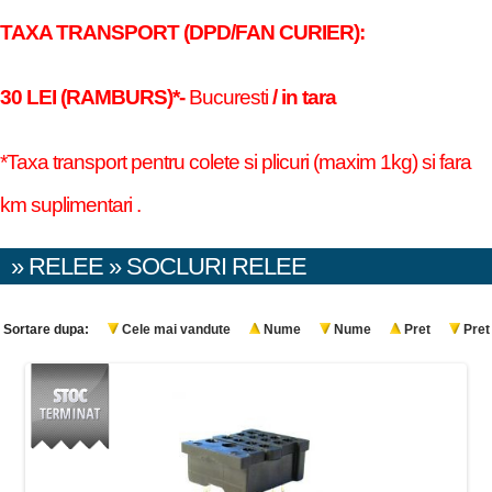
TAXA TRANSPORT (DPD/FAN CURIER):
30 LEI (RAMBURS)*-
Bucuresti
/ in tara
*Taxa transport pentru colete si plicuri (maxim 1kg) si fara
km suplimentari .
» RELEE » SOCLURI RELEE
Sortare dupa:
Cele mai vandute
Nume
Nume
Pret
Pret