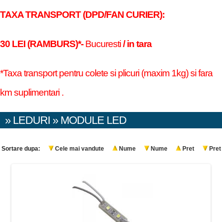
TAXA TRANSPORT (DPD/FAN CURIER):
30 LEI (RAMBURS)*-
Bucuresti
/ in tara
*Taxa transport pentru colete si plicuri (maxim 1kg) si fara
km suplimentari .
» LEDURI » MODULE LED
Sortare dupa:
Cele mai vandute
Nume
Nume
Pret
Pret