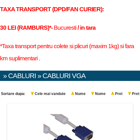
TAXA TRANSPORT (DPD/FAN CURIER):
30 LEI (RAMBURS)*-
Bucuresti
/ in tara
*Taxa transport pentru colete si plicuri (maxim 1kg) si fara
km suplimentari .
» CABLURI » CABLURI VGA
Sortare dupa:
Cele mai vandute
Nume
Nume
Pret
Pret