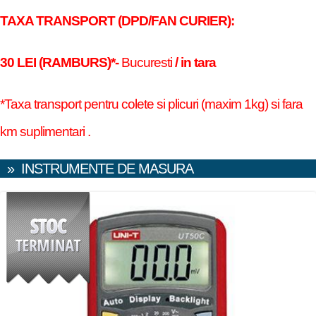
TAXA TRANSPORT (DPD/FAN CURIER):
30 LEI (RAMBURS)*-
Bucuresti
/ in tara
*Taxa transport pentru colete si plicuri (maxim 1kg) si fara
km suplimentari .
»
INSTRUMENTE DE MASURA