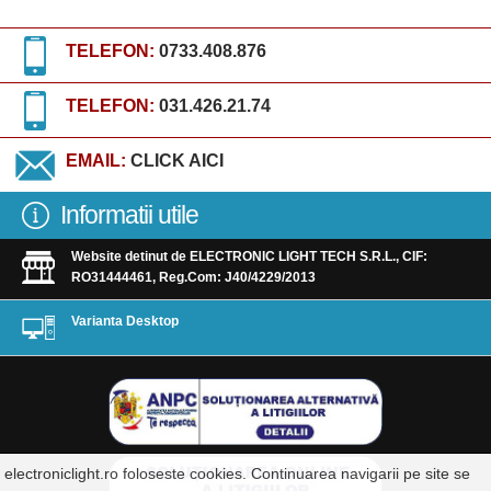
TELEFON:
0733.408.876
TELEFON:
031.426.21.74
EMAIL:
CLICK AICI
Informatii utile
Website detinut de ELECTRONIC LIGHT TECH S.R.L., CIF:
RO31444461, Reg.Com: J40/4229/2013
Varianta Desktop
electroniclight.ro foloseste cookies. Continuarea navigarii pe site se